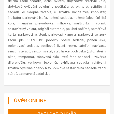
dělená zadní sedadla, denní svícení, dojezdové rezervní kolo,
dotykové ovládání palubního počítače, el. okna, el. seřiditelná
sedadla, el. sklopná zrcátka, el. zrcátka, hands free, imobilizér,
indikátor parkování, isofix, kožená sedadla, kožené čalounění, litá
kola, manuální převodovka, mlhovky, multifunkční volant,
nastavitelný volant, originál autorádio, palubní počítač, paměťová
karta, parkovací asistent, parkovací kamera, parkovací senzory
zadní, plní 'EURO IV', podélný posuv sedadel, pohon 4x4,
polohovací sedadla, posilovač řízení, repro, satelitní navigace,
senzor stěračů, senzor světel, stabilizace podvozku (ESP), střešní
okno, tempomat, tónovaná skla, třetí řada sedadel, uzávěrka
diferenciálu, venkovní teploměr, vyhřívaná sedadla, vyhřívaná
zrcátka, výsuvné opěrky hlav, výškově nastavitelná sedadla, zadní
stěrač, zatmavená zadní skla
ÚVĚR ONLINE
ZAŽÁDAT O ÚVĚR