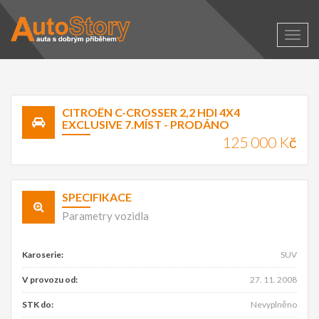
Zobra
naviga
CITROËN C-CROSSER 2,2 HDI 4X4
EXCLUSIVE 7.MÍST - PRODÁNO
125 000 Kč
SPECIFIKACE
Parametry vozidla
Karoserie:
SUV
V provozu od:
27. 11. 2008
STK do:
Nevyplněno