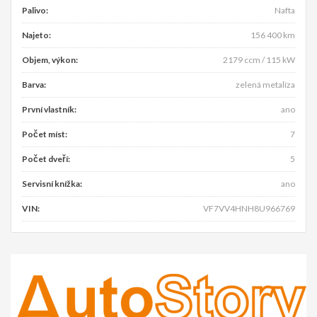
Palivo:
Nafta
Najeto:
156 400 km
Objem, výkon:
2179 ccm / 115 kW
Barva:
zelená metalíza
První vlastník:
ano
Počet míst:
7
Počet dveří:
5
Servisní knížka:
ano
VIN:
VF7VV4HNH8U966769
Předchozí
Násle