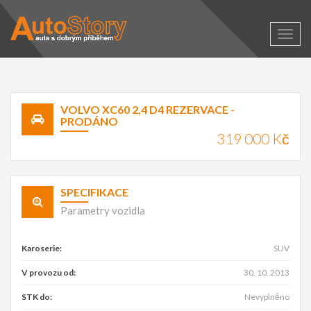
Zobra
naviga
VOLVO XC60 2,4 D4 REZERVACE -
PRODÁNO
319 000 Kč
SPECIFIKACE
Parametry vozidla
Karoserie:
SUV
V provozu od:
30. 10. 2013
STK do:
Nevyplněno