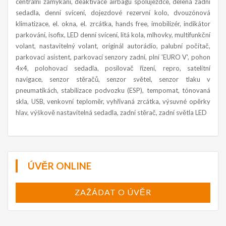
centrální zamykání, deaktivace airbagu spolujezdce, dělená zadní
sedadla, denní svícení, dojezdové rezervní kolo, dvouzónová
klimatizace, el. okna, el. zrcátka, hands free, imobilizér, indikátor
parkování, isofix, LED denní svícení, litá kola, mlhovky, multifunkční
volant, nastavitelný volant, originál autorádio, palubní počítač,
parkovací asistent, parkovací senzory zadní, plní 'EURO V', pohon
4x4, polohovací sedadla, posilovač řízení, repro, satelitní
navigace, senzor stěračů, senzor světel, senzor tlaku v
pneumatikách, stabilizace podvozku (ESP), tempomat, tónovaná
skla, USB, venkovní teploměr, vyhřívaná zrcátka, výsuvné opěrky
hlav, výškově nastavitelná sedadla, zadní stěrač, zadní světla LED
ÚVĚR ONLINE
ZAŽÁDAT O ÚVĚR