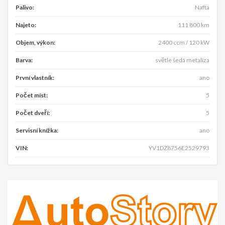
Palivo:
Nafta
Najeto:
111 800 km
Objem, výkon:
2400 ccm / 120 kW
Barva:
světle šedá metalíza
První vlastník:
ano
Počet míst:
5
Počet dveří:
5
Servisní knížka:
ano
VIN:
YV1DZ8756E2529793
Předchozí
Násle