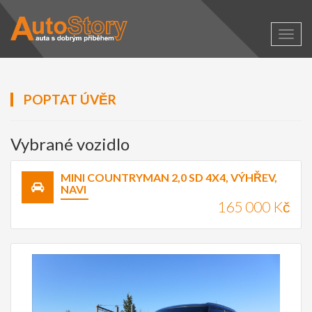
Zobra
naviga
POPTAT ÚVĚR
Vybrané vozidlo
MINI COUNTRYMAN 2,0 SD 4X4, VÝHŘEV,
NAVI
165 000 Kč