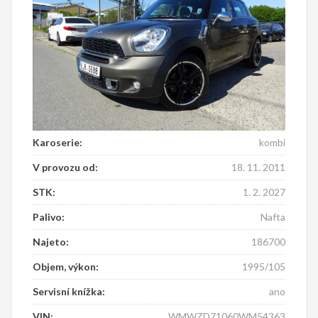
Karoserie:
kombi
V provozu od:
18. 11. 2011
STK:
1. 2. 2027
Palivo:
Nafta
Najeto:
186700
Objem, výkon:
1995/105
Servisní knížka:
ano
VIN:
WMWZD71060WM54363